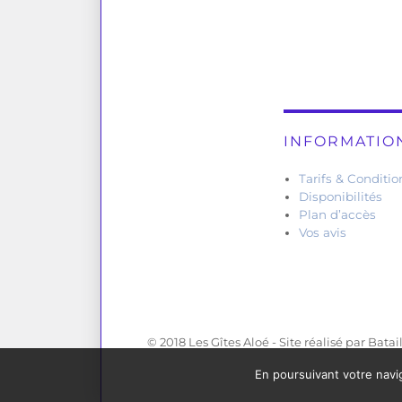
INFORMATIO
Tarifs & Conditio
Disponibilités
Plan d’accès
Vos avis
© 2018 Les Gîtes Aloé -
Site réalisé par Batail
En poursuivant votre navig