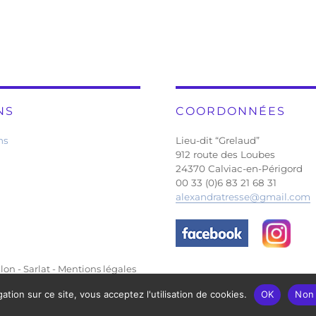
NS
COORDONNÉES
ns
Lieu-dit “Grelaud”
912 route des Loubes
24370 Calviac-en-Périgord
00 33 (0)6 83 21 68 31
alexandratresse@gmail.com
lon - Sarlat
-
Mentions légales
ation sur ce site, vous acceptez l'utilisation de cookies.
OK
Non 