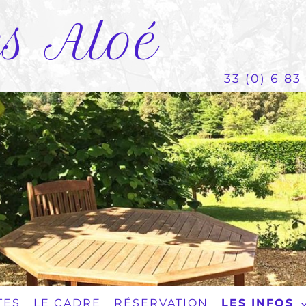
es Aloé
33 (0) 6 83 
TES
LE CADRE
RÉSERVATION
LES INFOS